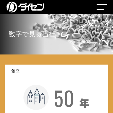
数字で見る当社
創立
50
年